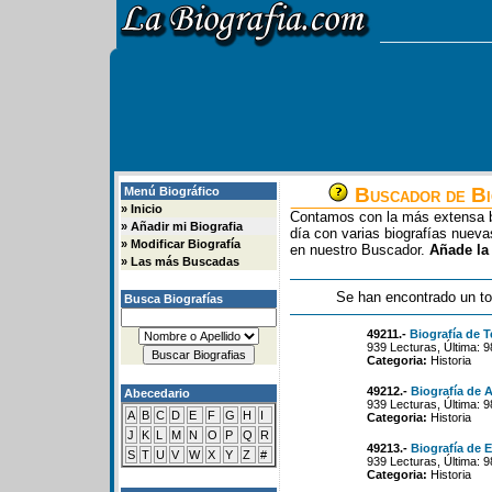
Buscador de Bi
Menú Biográfico
»
Inicio
Contamos con la más extensa b
»
Añadir mi Biografia
día con varias biografías nue
»
Modificar Biografía
en nuestro Buscador.
Añade la
»
Las más Buscadas
Se han encontrado un to
Busca Biografías
49211.-
Biografía de 
939 Lecturas, Última: 
Categoria:
Historia
49212.-
Biografía de 
Abecedario
939 Lecturas, Última: 
A
B
C
D
E
F
G
H
I
Categoria:
Historia
J
K
L
M
N
O
P
Q
R
49213.-
Biografía de 
S
T
U
V
W
X
Y
Z
#
939 Lecturas, Última: 
Categoria:
Historia