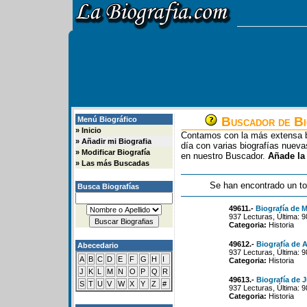
Buscador de Bi
Menú Biográfico
»
Inicio
Contamos con la más extensa b
»
Añadir mi Biografia
día con varias biografías nue
»
Modificar Biografía
en nuestro Buscador.
Añade la
»
Las más Buscadas
Se han encontrado un to
Busca Biografías
49611.-
Biografía de M
937 Lecturas, Última: 
Categoria:
Historia
49612.-
Biografía de 
Abecedario
937 Lecturas, Última: 
A
B
C
D
E
F
G
H
I
Categoria:
Historia
J
K
L
M
N
O
P
Q
R
49613.-
Biografía de 
S
T
U
V
W
X
Y
Z
#
937 Lecturas, Última: 
Categoria:
Historia