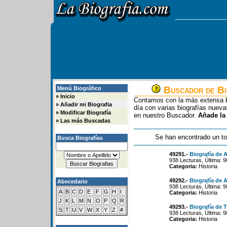
Buscador de Bi
Menú Biográfico
»
Inicio
Contamos con la más extensa b
»
Añadir mi Biografia
día con varias biografías nue
»
Modificar Biografía
en nuestro Buscador.
Añade la
»
Las más Buscadas
Se han encontrado un to
Busca Biografías
49291.-
Biografía de 
938 Lecturas, Última: 
Categoria:
Historia
49292.-
Biografía de 
Abecedario
938 Lecturas, Última: 
A
B
C
D
E
F
G
H
I
Categoria:
Historia
J
K
L
M
N
O
P
Q
R
49293.-
Biografía de T
S
T
U
V
W
X
Y
Z
#
938 Lecturas, Última: 
Categoria:
Historia