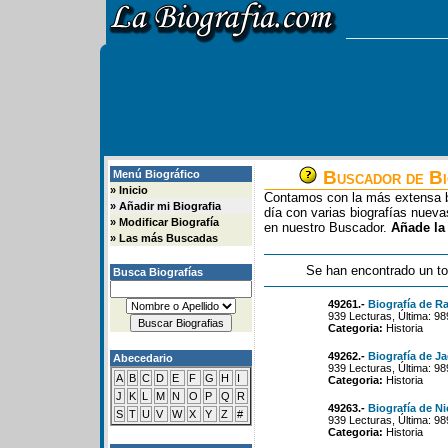
Buscador de Bi
Menú Biográfico
»
Inicio
Contamos con la más extensa b
»
Añadir mi Biografia
día con varias biografías nue
»
Modificar Biografía
en nuestro Buscador.
Añade la
»
Las más Buscadas
Se han encontrado un to
Busca Biografías
49261.-
Biografía de 
939 Lecturas, Última: 98
Categoria:
Historia
49262.-
Biografía de J
Abecedario
939 Lecturas, Última: 98
A
B
C
D
E
F
G
H
I
Categoria:
Historia
J
K
L
M
N
O
P
Q
R
49263.-
Biografía de Ni
S
T
U
V
W
X
Y
Z
#
939 Lecturas, Última: 98
Categoria:
Historia