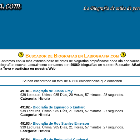
Buscador de Biografias en Labiografia.com
Contamos con la más extensa base de datos de biografías ampliándose cada día con varias
biografías nuevas, actualmente contamos con
49860 biografías
en nuestro Buscador.
Aña
la Tuya y participa en nuestra Web
Se han encontrado un total de 49860 coincidencias que contienen
49181.-
Biografía de Juana Grey
939 Lecturas, Última: 985 Días, 20 Horas, 57 minutos, 28 segundos.
Categoria:
Historia
49182.-
Biografía de Eginardo o Einhard
939 Lecturas, Última: 985 Días, 21 Horas, 57 minutos, 27 segundos.
Categoria:
Historia
49183.-
Biografía de Roy Stanley Emerson
939 Lecturas, Última: 985 Días, 21 Horas, 57 minutos, 27 segundos.
Categoria:
Historia
49184.-
Biografía de Enrique I el Cardenal