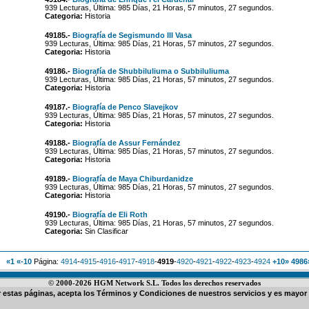
939 Lecturas, Última: 985 Días, 21 Horas, 57 minutos, 27 segundos.
Categoria:
Historia
49185.-
Biografía de Segismundo III Vasa
939 Lecturas, Última: 985 Días, 21 Horas, 57 minutos, 27 segundos.
Categoria:
Historia
49186.-
Biografía de Shubbiluliuma o Subbiluliuma
939 Lecturas, Última: 985 Días, 21 Horas, 57 minutos, 27 segundos.
Categoria:
Historia
49187.-
Biografía de Penco Slavejkov
939 Lecturas, Última: 985 Días, 21 Horas, 57 minutos, 27 segundos.
Categoria:
Historia
49188.-
Biografía de Assur Fernández
939 Lecturas, Última: 985 Días, 21 Horas, 57 minutos, 27 segundos.
Categoria:
Historia
49189.-
Biografía de Maya Chiburdanidze
939 Lecturas, Última: 985 Días, 21 Horas, 57 minutos, 27 segundos.
Categoria:
Historia
49190.-
Biografía de Eli Roth
939 Lecturas, Última: 985 Días, 21 Horas, 57 minutos, 27 segundos.
Categoria:
Sin Clasificar
«1
«-10
Página:
4914
-
4915
-
4916
-
4917
-
4918
-
4919
-
4920
-
4921
-
4922
-
4923
-
4924
+10»
4986
© 2000-2026 HGM Network S.L. Todos los derechos reservados
ar estas páginas, acepta los
Términos y Condiciones de nuestros servicios
y es mayor 