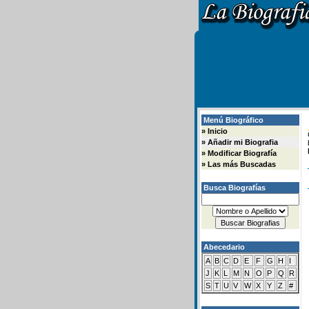
Menú Biográfico
»
Inicio
»
Añadir mi Biografia
»
Modificar Biografía
»
Las más Buscadas
Busca Biografías
Abecedario
A
B
C
D
E
F
G
H
I
J
K
L
M
N
O
P
Q
R
S
T
U
V
W
X
Y
Z
#