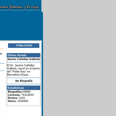
PUBLICIDAD
de
Última Votada
Jaume Cañellas Galindo
El Dr. Jaume Cañellas
Galindo, nació en el barrio
del “Poble Nou” en
Barcelona (Espa...
Ver Biografía
Estadísticas
Biografías:
49860
Lecturas:
76114634
Envios:
3191
Votos:
3159405