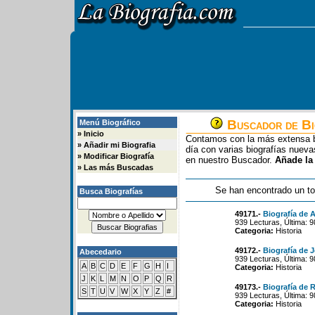
Buscador de Bi
Menú Biográfico
»
Inicio
Contamos con la más extensa b
»
Añadir mi Biografia
día con varias biografías nue
»
Modificar Biografía
en nuestro Buscador.
Añade la
»
Las más Buscadas
Se han encontrado un to
Busca Biografías
49171.-
Biografía de 
939 Lecturas, Última: 
Categoria:
Historia
49172.-
Biografía de 
Abecedario
939 Lecturas, Última: 
A
B
C
D
E
F
G
H
I
Categoria:
Historia
J
K
L
M
N
O
P
Q
R
49173.-
Biografía de 
S
T
U
V
W
X
Y
Z
#
939 Lecturas, Última: 
Categoria:
Historia