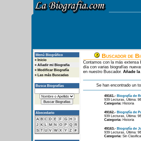
Buscador de Bi
Menú Biográfico
»
Inicio
Contamos con la más extensa b
»
Añadir mi Biografia
día con varias biografías nue
»
Modificar Biografía
en nuestro Buscador.
Añade la
»
Las más Buscadas
Se han encontrado un to
Busca Biografías
49161.-
Biografía de 
939 Lecturas, Última: 9
Categoria:
Historia
49162.-
Biografía de P
Abecedario
939 Lecturas, Última: 9
A
B
C
D
E
F
G
H
I
Categoria:
Historia
J
K
L
M
N
O
P
Q
R
49163.-
Biografía de Jo
S
T
U
V
W
X
Y
Z
#
939 Lecturas, Última: 9
Categoria:
Sin Clasifica