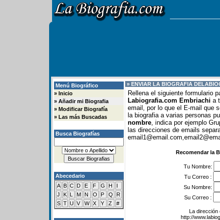
» ENVIAR LA BIOGRAFIA DE
LABIO
Menú Biográfico
Rellena el siguiente formulario 
»
Inicio
Labiografia.com Embriachi
a t
»
Añadir mi Biografia
email, por lo que el E-mail que
»
Modificar Biografía
la biografia a varias personas 
»
Las más Buscadas
nombre
, indica por ejemplo G
las direcciones de emails separ
Busca Biografías
email1@email.com,email2@email
Recomendar la B
Tu Nombre:
Abecedario
Tu Correo :
A
B
C
D
E
F
G
H
I
Su Nombre:
J
K
L
M
N
O
P
Q
R
Su Correo :
S
T
U
V
W
X
Y
Z
#
La dirección 
http://www.labio