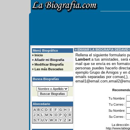
» ENVIAR LA BIOGRAFIA DE
DAVID
Menú Biográfico
Rellena el siguiente formulario 
»
Inicio
Lambert
a tus amistades, será e
»
Añadir mi Biografia
mail que se envía es en formato 
»
Modificar Biografía
personas puedes hacerlo direc
»
Las más Buscadas
ejemplo Grupo de Amigos y en
emails separadas por comas(,), 
Busca Biografías
email1@email.com,email2@email
Recomendar
Tu Nombre:
Abecedario
Tu Correo :
A
B
C
D
E
F
G
H
I
Su Nombre:
J
K
L
M
N
O
P
Q
R
Su Correo :
S
T
U
V
W
X
Y
Z
#
La dirección 
http://www.labio