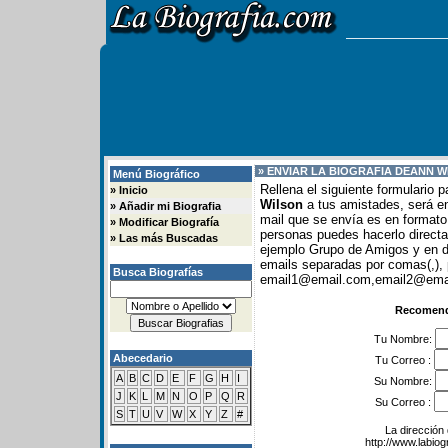
» ENVIAR LA BIOGRAFIA DE
ANN W
Menú Biográfico
Rellena el siguiente formulario 
»
Inicio
Wilson
a tus amistades, será en
»
Añadir mi Biografia
mail que se envía es en formato 
»
Modificar Biografía
personas puedes hacerlo direc
»
Las más Buscadas
ejemplo Grupo de Amigos y en
emails separadas por comas(,), 
Busca Biografías
email1@email.com,email2@email
Recomenda
Tu Nombre:
Abecedario
Tu Correo :
A
B
C
D
E
F
G
H
I
Su Nombre:
J
K
L
M
N
O
P
Q
R
Su Correo :
S
T
U
V
W
X
Y
Z
#
La dirección 
http://www.labio