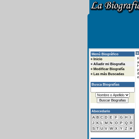
»
Menú Biográfico
R
»
Inicio
a
»
Añadir mi Biografia
H
»
Modificar Biografía
d
»
Las más Buscadas
e
Busca Biografías
Abecedario
A
B
C
D
E
F
G
H
I
J
K
L
M
N
O
P
Q
R
S
T
U
V
W
X
Y
Z
#