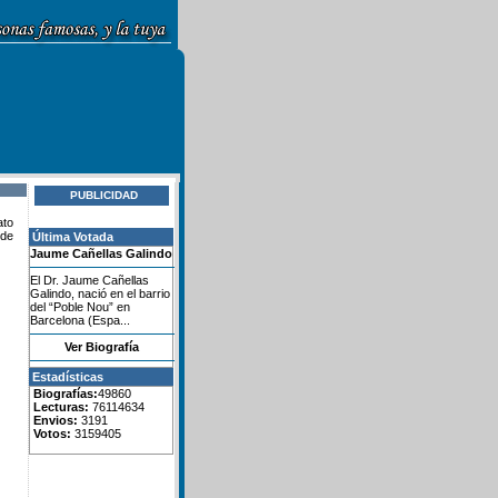
PUBLICIDAD
ato
nde
Última Votada
Jaume Cañellas Galindo
El Dr. Jaume Cañellas
Galindo, nació en el barrio
del “Poble Nou” en
Barcelona (Espa...
Ver Biografía
Estadísticas
Biografías:
49860
Lecturas:
76114634
Envios:
3191
Votos:
3159405