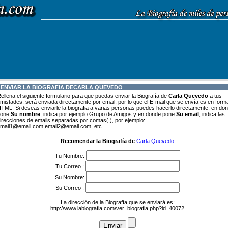
 ENVIAR LA BIOGRAFIA DE
CARLA QUEVEDO
ellena el siguiente formulario para que puedas enviar la Biografía de
Carla Quevedo
a tus
mistades, será enviada directamente por email, por lo que el E-mail que se envía es en form
TML. Si deseas enviarle la biografia a varias personas puedes hacerlo directamente, en do
pone
Su nombre
, indica por ejemplo Grupo de Amigos y en donde pone
Su email
, indica las
irecciones de emails separadas por comas(,), por ejemplo:
mail1@email.com,email2@email.com, etc...
Recomendar la Biografía de
Carla Quevedo
Tu Nombre:
Tu Correo :
Su Nombre:
Su Correo :
La dirección de la Biografía que se enviará es:
http://www.labiografia.com/ver_biografia.php?id=40072