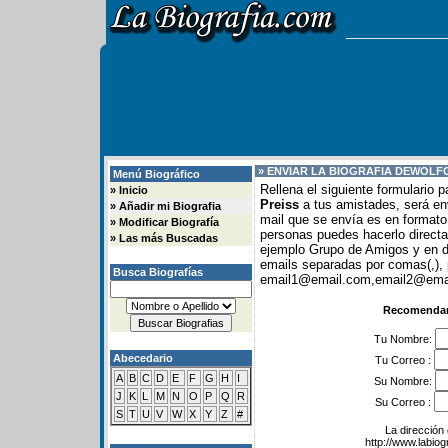
» ENVIAR LA BIOGRAFIA DE
WOLFG
Menú Biográfico
Rellena el siguiente formulario 
»
Inicio
Preiss
a tus amistades, será env
»
Añadir mi Biografia
mail que se envía es en formato 
»
Modificar Biografía
personas puedes hacerlo direc
»
Las más Buscadas
ejemplo Grupo de Amigos y en
emails separadas por comas(,), 
Busca Biografías
email1@email.com,email2@email
Recomendar 
Tu Nombre:
Abecedario
Tu Correo :
A
B
C
D
E
F
G
H
I
Su Nombre:
J
K
L
M
N
O
P
Q
R
Su Correo :
S
T
U
V
W
X
Y
Z
#
La dirección 
http://www.labio