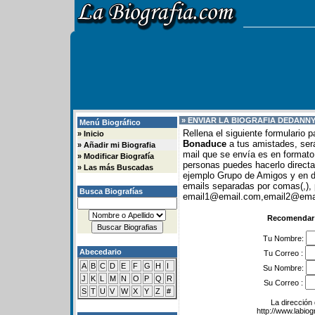
» ENVIAR LA BIOGRAFIA DE
DANNY
Menú Biográfico
Rellena el siguiente formulario 
»
Inicio
Bonaduce
a tus amistades, será
»
Añadir mi Biografia
mail que se envía es en formato 
»
Modificar Biografía
personas puedes hacerlo direc
»
Las más Buscadas
ejemplo Grupo de Amigos y en
emails separadas por comas(,), 
Busca Biografías
email1@email.com,email2@email
Recomendar 
Tu Nombre:
Abecedario
Tu Correo :
A
B
C
D
E
F
G
H
I
Su Nombre:
J
K
L
M
N
O
P
Q
R
Su Correo :
S
T
U
V
W
X
Y
Z
#
La dirección 
http://www.labio