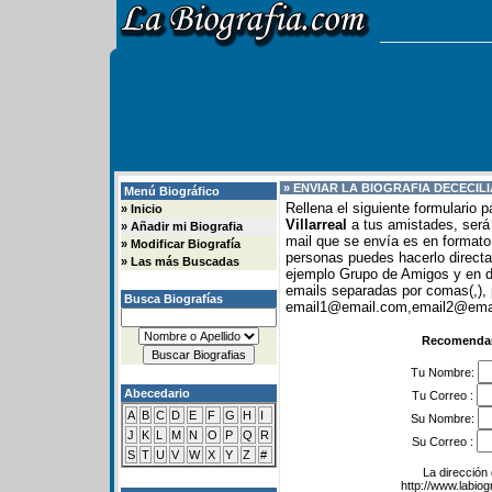
» ENVIAR LA BIOGRAFIA DE
CECIL
Menú Biográfico
Rellena el siguiente formulario 
»
Inicio
Villarreal
a tus amistades, será 
»
Añadir mi Biografia
mail que se envía es en formato 
»
Modificar Biografía
personas puedes hacerlo direc
»
Las más Buscadas
ejemplo Grupo de Amigos y en
emails separadas por comas(,), 
Busca Biografías
email1@email.com,email2@email
Recomendar 
Tu Nombre:
Abecedario
Tu Correo :
A
B
C
D
E
F
G
H
I
Su Nombre:
J
K
L
M
N
O
P
Q
R
Su Correo :
S
T
U
V
W
X
Y
Z
#
La dirección 
http://www.labio