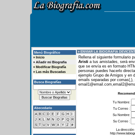
» ENVIAR LA BIOGRAFIA DE
VICENT
Menú Biográfico
Rellena el siguiente formulario 
»
Inicio
Aristi
a tus amistades, será envi
»
Añadir mi Biografia
que se envía es en formato HTML
»
Modificar Biografía
personas puedes hacerlo direc
»
Las más Buscadas
ejemplo Grupo de Amigos y en
emails separadas por comas(,), 
Busca Biografías
email1@email.com,email2@email
Recomenda
Tu Nombre:
Abecedario
Tu Correo :
A
B
C
D
E
F
G
H
I
Su Nombre:
J
K
L
M
N
O
P
Q
R
Su Correo :
S
T
U
V
W
X
Y
Z
#
La dirección 
http://www.labio