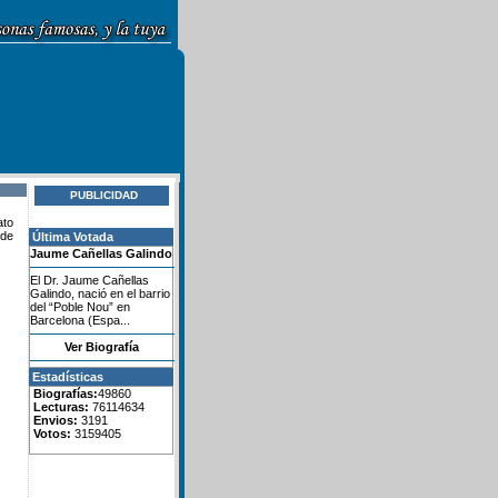
PUBLICIDAD
ato
nde
Última Votada
Jaume Cañellas Galindo
El Dr. Jaume Cañellas
Galindo, nació en el barrio
del “Poble Nou” en
Barcelona (Espa...
Ver Biografía
Estadísticas
Biografías:
49860
Lecturas:
76114634
Envios:
3191
Votos:
3159405