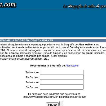
 ENVIAR LA BIOGRAFIA DE
ALAN WALKER
ellena el siguiente formulario para que puedas enviar la Biografía de
Alan walker
a tus
mistades, será enviada directamente por email, por lo que el E-mail que se envía es en form
TML. Si deseas enviarle la biografia a varias personas puedes hacerlo directamente, en do
pone
Su nombre
, indica por ejemplo Grupo de Amigos y en donde pone
Su email
, indica las
irecciones de emails separadas por comas(,), por ejemplo:
mail1@email.com,email2@email.com, etc...
Recomendar la Biografía de
Alan walker
Tu Nombre:
Tu Correo :
Su Nombre:
Su Correo :
La dirección de la Biografía que se enviará es:
http://www.labiografia.com/ver_biografia.php?id=26479