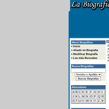
»
Menú Biográfico
R
»
Inicio
a
»
Añadir mi Biografia
H
»
Modificar Biografía
d
»
Las más Buscadas
e
Busca Biografías
Abecedario
A
B
C
D
E
F
G
H
I
J
K
L
M
N
O
P
Q
R
S
T
U
V
W
X
Y
Z
#