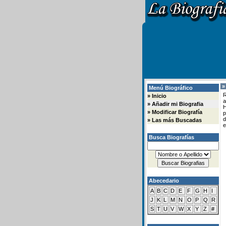
»
Menú Biográfico
R
»
Inicio
a
»
Añadir mi Biografia
H
»
Modificar Biografía
d
»
Las más Buscadas
e
Busca Biografías
Abecedario
A
B
C
D
E
F
G
H
I
J
K
L
M
N
O
P
Q
R
S
T
U
V
W
X
Y
Z
#