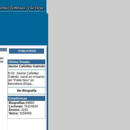
PUBLICIDAD
ato
nde
Última Votada
Jaume Cañellas Galindo
El Dr. Jaume Cañellas
Galindo, nació en el barrio
del “Poble Nou” en
Barcelona (Espa...
Ver Biografía
Estadísticas
Biografías:
49860
Lecturas:
76114634
Envios:
3191
Votos:
3159405