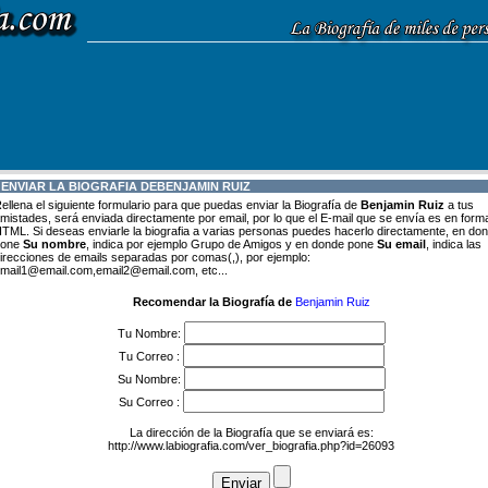
 ENVIAR LA BIOGRAFIA DE
BENJAMIN RUIZ
ellena el siguiente formulario para que puedas enviar la Biografía de
Benjamin Ruiz
a tus
mistades, será enviada directamente por email, por lo que el E-mail que se envía es en form
TML. Si deseas enviarle la biografia a varias personas puedes hacerlo directamente, en do
pone
Su nombre
, indica por ejemplo Grupo de Amigos y en donde pone
Su email
, indica las
irecciones de emails separadas por comas(,), por ejemplo:
mail1@email.com,email2@email.com, etc...
Recomendar la Biografía de
Benjamin Ruiz
Tu Nombre:
Tu Correo :
Su Nombre:
Su Correo :
La dirección de la Biografía que se enviará es:
http://www.labiografia.com/ver_biografia.php?id=26093