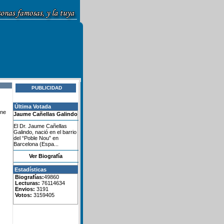
PUBLICIDAD
Última Votada
one
Jaume Cañellas Galindo
El Dr. Jaume Cañellas
Galindo, nació en el barrio
del “Poble Nou” en
Barcelona (Espa...
Ver Biografía
Estadísticas
Biografías:
49860
Lecturas:
76114634
Envios:
3191
Votos:
3159405