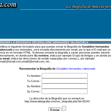
 ENVIAR LA BIOGRAFIA DE
GERALDINE HERNANDEZ VALENZUELA
ellena el siguiente formulario para que puedas enviar la Biografía de
Geraldine hernandez
alenzuela
a tus amistades, será enviada directamente por email, por lo que el E-mail que se
nvía es en formato HTML. Si deseas enviarle la biografia a varias personas puedes hacerlo
irectamente, en donde pone
Su nombre
, indica por ejemplo Grupo de Amigos y en donde p
u email
, indica las direcciones de emails separadas por comas(,), por ejemplo:
mail1@email.com,email2@email.com, etc...
Recomendar la Biografía de
Geraldine hernandez valenzuela
Tu Nombre:
Tu Correo :
Su Nombre:
Su Correo :
La dirección de la Biografía que se enviará es:
http://www.labiografia.com/ver_biografia.php?id=25243