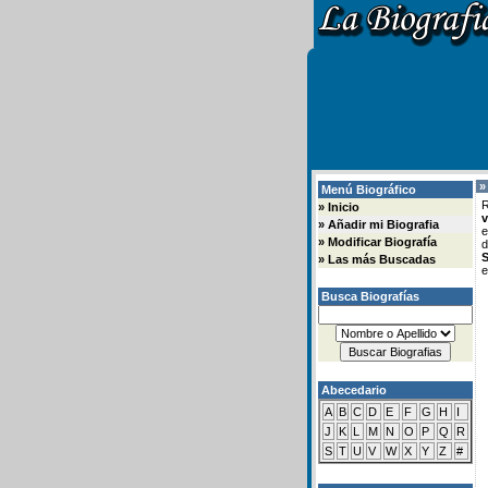
»
Menú Biográfico
R
»
Inicio
v
»
Añadir mi Biografia
e
»
Modificar Biografía
d
S
»
Las más Buscadas
e
Busca Biografías
Abecedario
A
B
C
D
E
F
G
H
I
J
K
L
M
N
O
P
Q
R
S
T
U
V
W
X
Y
Z
#