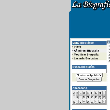
»
Menú Biográfico
R
»
Inicio
t
»
Añadir mi Biografia
f
»
Modificar Biografía
d
l
»
Las más Buscadas
e
Busca Biografías
Abecedario
A
B
C
D
E
F
G
H
I
J
K
L
M
N
O
P
Q
R
S
T
U
V
W
X
Y
Z
#