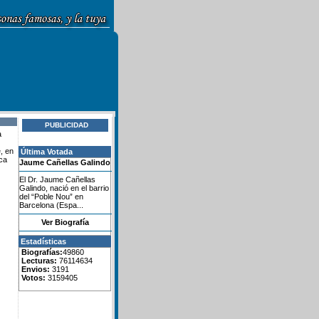
PUBLICIDAD
a
, en
Última Votada
ica
Jaume Cañellas Galindo
El Dr. Jaume Cañellas
Galindo, nació en el barrio
del “Poble Nou” en
Barcelona (Espa...
Ver Biografía
Estadísticas
Biografías:
49860
Lecturas:
76114634
Envios:
3191
Votos:
3159405