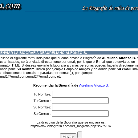
 ENVIAR LA BIOGRAFIA DE
AURELIANO ALFONZO B.
ellena el siguiente formulario para que puedas enviar la Biografía de
Aureliano Alfonzo B.
us amistades, será enviada directamente por email, por lo que el E-mail que se envía es en
ormato HTML. Si deseas enviarle la biografia a varias personas puedes hacerlo directamente
onde pone
Su nombre
, indica por ejemplo Grupo de Amigos y en donde pone
Su email
, ind
as direcciones de emails separadas por comas(,), por ejemplo:
mail1@email.com,email2@email.com, etc...
Recomendar la Biografía de
Aureliano Alfonzo B.
Tu Nombre:
Tu Correo :
Su Nombre:
Su Correo :
La dirección de la Biografía que se enviará es:
http://www.labiografia.com/ver_biografia.php?id=25187