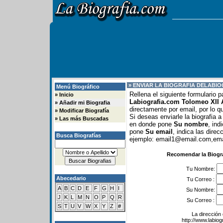
» ENVIAR LA BIOGRAFIA DE
LABIO
Menú Biográfico
Rellena el siguiente formulario 
»
Inicio
Labiografia.com Tolomeo XII 
»
Añadir mi Biografia
directamente por email, por lo 
»
Modificar Biografía
Si deseas enviarle la biografia 
»
Las más Buscadas
en donde pone
Su nombre
, in
pone
Su email
, indica las dire
Busca Biografías
ejemplo: email1@email.com,ema
Recomendar la Biogr
Tu Nombre:
Abecedario
Tu Correo :
A
B
C
D
E
F
G
H
I
Su Nombre:
J
K
L
M
N
O
P
Q
R
Su Correo :
S
T
U
V
W
X
Y
Z
#
La dirección 
http://www.labio