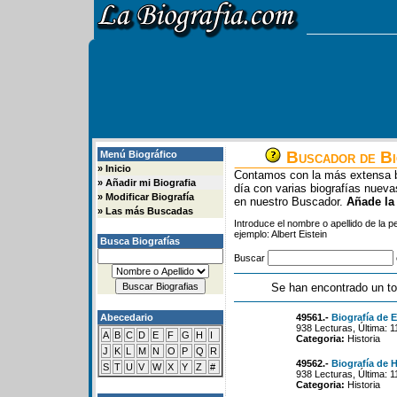
Buscador de Bi
Menú Biográfico
»
Inicio
Contamos con la más extensa b
»
Añadir mi Biografia
día con varias biografías nue
»
Modificar Biografía
en nuestro Buscador.
Añade la
»
Las más Buscadas
Introduce el nombre o apellido de la 
ejemplo: Albert Eistein
Busca Biografías
Buscar
Se han encontrado un to
Abecedario
49561.-
Biografía de
938 Lecturas, Última: 
A
B
C
D
E
F
G
H
I
Categoria:
Historia
J
K
L
M
N
O
P
Q
R
49562.-
Biografía de 
S
T
U
V
W
X
Y
Z
#
938 Lecturas, Última: 
Categoria:
Historia