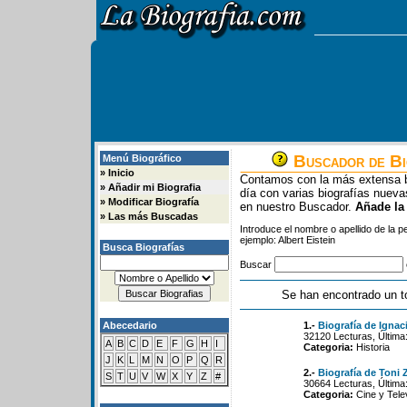
Buscador de Bi
Menú Biográfico
»
Inicio
Contamos con la más extensa b
»
Añadir mi Biografia
día con varias biografías nue
»
Modificar Biografía
en nuestro Buscador.
Añade la
»
Las más Buscadas
Introduce el nombre o apellido de la 
ejemplo: Albert Eistein
Busca Biografías
Buscar
Se han encontrado un t
Abecedario
1.-
Biografía de Ignac
32120 Lecturas, Última
A
B
C
D
E
F
G
H
I
Categoria:
Historia
J
K
L
M
N
O
P
Q
R
2.-
Biografía de Toni 
S
T
U
V
W
X
Y
Z
#
30664 Lecturas, Última
Categoria:
Cine y Tele