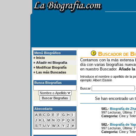
Buscador de Bi
Menú Biográfico
»
Inicio
Contamos con la más extensa b
»
Añadir mi Biografia
día con varias biografías nue
»
Modificar Biografía
en nuestro Buscador.
Añade la
»
Las más Buscadas
Introduce el nombre o apellido de la 
ejemplo: Albert Eistein
Busca Biografías
Buscar
Se han encontrado un t
Abecedario
581.-
Biografía de Zh
997 Lecturas, Última: 
A
B
C
D
E
F
G
H
I
Categoria:
Cine y Tele
J
K
L
M
N
O
P
Q
R
582.-
Biografía de Ya
S
T
U
V
W
X
Y
Z
#
997 Lecturas, Última: 
Categoria:
Cine y Tele