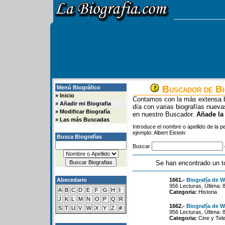
Buscador de Bi
Menú Biográfico
»
Inicio
Contamos con la más extensa b
»
Añadir mi Biografia
día con varias biografías nue
»
Modificar Biografía
en nuestro Buscador.
Añade la
»
Las más Buscadas
Introduce el nombre o apellido de la 
ejemplo: Albert Eistein
Busca Biografías
Buscar
Se han encontrado un t
Abecedario
1661.-
Biografía de W
956 Lecturas, Última: 
A
B
C
D
E
F
G
H
I
Categoria:
Historia
J
K
L
M
N
O
P
Q
R
1662.-
Biografía de W
S
T
U
V
W
X
Y
Z
#
956 Lecturas, Última: 
Categoria:
Cine y Tele