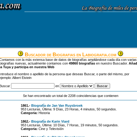
Buscador de Biografias en Labiografia.com
Contamos con la más extensa base de datos de biografías ampliándose cada día con varias
biografías nuevas, actualmente contamos con
49860 biografías
en nuestro Buscador.
Aña
la Tuya y participa en nuestra Web
Introduce el nombre o apellido de la persona que deseas Buscar, o parte del mismo, por
ejemplo: Albert Eistein
Buscar
en
Se han encontrado un total de 2208 coincidencias que contienen
1861.-
Biografía de Jan Van Ruysbroek
953 Lecturas, Última: 9 Días, 23 Horas, 4 minutos, 50 segundos.
Categoria:
Historia
1862.-
Biografía de Karin Viard
953 Lecturas, Última: 10 Días, 7 Horas, 19 minutos, 50 segundos.
Categoria:
Cine y Televisión