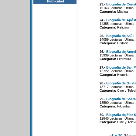
Publicidad
23.-
Biografía de Const
16163 Lecturas, Última:
Categoria:
Música
24.-
Biografía de Apóst
14355 Lecturas, Última:
Categoria:
Religión
25.-
Biografía de Saúl
14059 Lecturas, Última:
Categoria:
Historia
26.-
Biografía de Ángel
13939 Lecturas, Última:
Categoria:
Literatura
27.-
Biografía de San 
13722 Lecturas, Última:
Categoria:
Historia
28.-
Biografía de Gust
13717 Lecturas, Última:
Categoria:
Cine y Televi
29.-
Biografía de Sócra
13590 Lecturas, Última:
Categoria:
Filosofía
30.-
Biografía de Flor S
12845 Lecturas, Última: 
Categoria:
Cine y Televi
«1
«-10
Págin