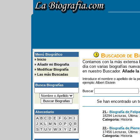
Buscador de Bi
Menú Biográfico
»
Inicio
Contamos con la más extensa b
»
Añadir mi Biografia
día con varias biografías nue
»
Modificar Biografía
en nuestro Buscador.
Añade la
»
Las más Buscadas
Introduce el nombre o apellido de la 
ejemplo: Albert Eistein
Busca Biografías
Buscar
Se han encontrado un t
Abecedario
21.-
Biografía de Felip
18294 Lecturas, Última: 
A
B
C
D
E
F
G
H
I
Categoria:
Historia
J
K
L
M
N
O
P
Q
R
22.-
Biografía de Pierre
S
T
U
V
W
X
Y
Z
#
17456 Lecturas, Última: 
Categoria:
Historia