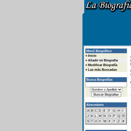
Menú Biográfico
»
Inicio
»
Añadir mi Biografia
»
Modificar Biografía
»
Las más Buscadas
Busca Biografías
Abecedario
A
B
C
D
E
F
G
H
I
J
K
L
M
N
O
P
Q
R
S
T
U
V
W
X
Y
Z
#