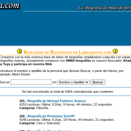
Buscador de Biografias en Labiografia.com
Contamos con la más extensa base de datos de biografías ampliándose cada día con varias
biografías nuevas, actualmente contamos con
49860 biografías
en nuestro Buscador.
Aña
la Tuya y participa en nuestra Web
Introduce el nombre o apellido de la persona que deseas Buscar, o parte del mismo, por
ejemplo: Albert Eistein
Buscar
en
Se han encontrado un total de 6364 coincidencias que contienen
181.-
Biografía de Michael Federico Sciacca
4153 Lecturas, Última: 8 Días, 9 Horas, 44 minutos, 22 segundos.
Categoria:
Filosofía
182.-
Biografía de Rosemary Sutcliff
4148 Lecturas, Última: 6 Días, 18 Horas, 44 minutos, 21 segundos.
Categoria:
Cine y Televisión