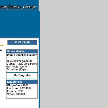
PUBLICIDAD
de
Última Votada
Jaume Cañellas Galindo
El Dr. Jaume Cañellas
Galindo, nació en el barrio
del “Poble Nou” en
Barcelona (Espa...
Ver Biografía
Estadísticas
Biografías:
49860
Lecturas:
76114634
Envios:
3191
Votos:
3159405