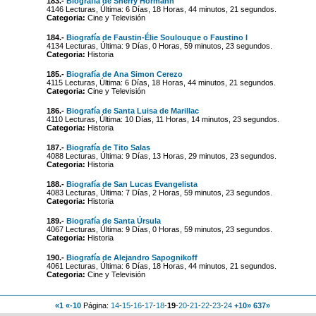
183.-
Biografía de Sherry Hormann
4146 Lecturas, Última: 6 Días, 18 Horas, 44 minutos, 21 segundos.
Categoria:
Cine y Televisión
184.-
Biografía de Faustin-Élie Soulouque o Faustino I
4134 Lecturas, Última: 9 Días, 0 Horas, 59 minutos, 23 segundos.
Categoria:
Historia
185.-
Biografía de Ana Simon Cerezo
4115 Lecturas, Última: 6 Días, 18 Horas, 44 minutos, 21 segundos.
Categoria:
Cine y Televisión
186.-
Biografía de Santa Luisa de Marillac
4110 Lecturas, Última: 10 Días, 11 Horas, 14 minutos, 23 segundos.
Categoria:
Historia
187.-
Biografía de Tito Salas
4088 Lecturas, Última: 9 Días, 13 Horas, 29 minutos, 23 segundos.
Categoria:
Historia
188.-
Biografía de San Lucas Evangelista
4083 Lecturas, Última: 7 Días, 2 Horas, 59 minutos, 23 segundos.
Categoria:
Historia
189.-
Biografía de Santa Úrsula
4067 Lecturas, Última: 9 Días, 0 Horas, 59 minutos, 23 segundos.
Categoria:
Historia
190.-
Biografía de Alejandro Sapognikoff
4061 Lecturas, Última: 6 Días, 18 Horas, 44 minutos, 21 segundos.
Categoria:
Cine y Televisión
«1
«-10
Página:
14
-
15
-
16
-
17
-
18
-
19
-
20
-
21
-
22
-
23
-
24
+10»
637»