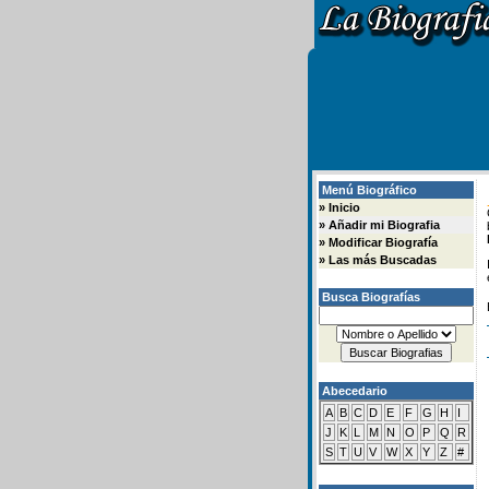
Menú Biográfico
»
Inicio
»
Añadir mi Biografia
»
Modificar Biografía
»
Las más Buscadas
Busca Biografías
Abecedario
A
B
C
D
E
F
G
H
I
J
K
L
M
N
O
P
Q
R
S
T
U
V
W
X
Y
Z
#