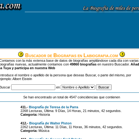
Buscador de Biografias en Labiografia.com
Contamos con la más extensa base de datos de biografías ampliándose cada día con varias
biografías nuevas, actualmente contamos con
49860 biografías
en nuestro Buscador.
Aña
la Tuya y participa en nuestra Web
Introduce el nombre o apellido de la persona que deseas Buscar, o parte del mismo, por
ejemplo: Albert Eistein
Buscar
en
Se han encontrado un total de 4547 coincidencias que contienen
411.-
Biografía de Teresa de la Parra
2268 Lecturas, Última: 9 Días, 14 Horas, 21 minutos, 42 segundos.
Categoria:
Historia
412.-
Biografía de Walter Piston
2262 Lecturas, Última: 11 Días, 11 Horas, 36 minutos, 42 segundos.
Categoria:
Música