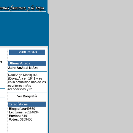
PUBLICIDAD
de
Última Votada
Jairo AnÃ­bal NiÃ±o
NaciÃ³ en MoniquirÃ¡
(BoyacÃ¡) en 1941 y es
en la actualidad uno de los
escritores mÃ¡s
reconocidos y re...
Ver Biografía
Estadísticas
Biografías:
49860
Lecturas:
76114634
Envios:
3191
Votos:
3159405