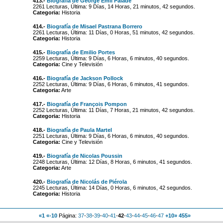
413.-
Biografía de George Emil Palade
2261 Lecturas, Última: 9 Días, 14 Horas, 21 minutos, 42 segundos.
Categoria:
Historia
414.-
Biografía de Misael Pastrana Borrero
2261 Lecturas, Última: 11 Días, 0 Horas, 51 minutos, 42 segundos.
Categoria:
Historia
415.-
Biografía de Emilio Portes
2259 Lecturas, Última: 9 Días, 6 Horas, 6 minutos, 40 segundos.
Categoria:
Cine y Televisión
416.-
Biografía de Jackson Pollock
2252 Lecturas, Última: 9 Días, 6 Horas, 6 minutos, 41 segundos.
Categoria:
Arte
417.-
Biografía de François Pompon
2252 Lecturas, Última: 11 Días, 7 Horas, 21 minutos, 42 segundos.
Categoria:
Historia
418.-
Biografía de Paula Martel
2251 Lecturas, Última: 9 Días, 6 Horas, 6 minutos, 40 segundos.
Categoria:
Cine y Televisión
419.-
Biografía de Nicolas Poussin
2248 Lecturas, Última: 12 Días, 8 Horas, 6 minutos, 41 segundos.
Categoria:
Arte
420.-
Biografía de Nicolás de Piérola
2245 Lecturas, Última: 14 Días, 0 Horas, 6 minutos, 42 segundos.
Categoria:
Historia
«1
«-10
Página:
37
-
38
-
39
-
40
-
41
-
42
-
43
-
44
-
45
-
46
-
47
+10»
455»