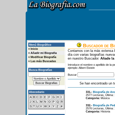
Buscador de Bi
Menú Biográfico
»
Inicio
Contamos con la más extensa b
»
Añadir mi Biografia
día con varias biografías nue
»
Modificar Biografía
en nuestro Buscador.
Añade la
»
Las más Buscadas
Introduce el nombre o apellido de la 
ejemplo: Albert Eistein
Busca Biografías
Buscar
Se han encontrado un t
Abecedario
331.-
Biografía de An
2577 Lecturas, Última:
A
B
C
D
E
F
G
H
I
Categoria:
Música
J
K
L
M
N
O
P
Q
R
332.-
Biografía de Pe
S
T
U
V
W
X
Y
Z
#
2576 Lecturas, Última:
Categoria:
Historia