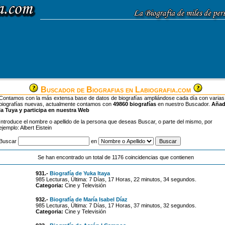
Buscador de Biografias en Labiografia.com
Contamos con la más extensa base de datos de biografías ampliándose cada día con varias
biografías nuevas, actualmente contamos con
49860 biografías
en nuestro Buscador.
Aña
la Tuya y participa en nuestra Web
Introduce el nombre o apellido de la persona que deseas Buscar, o parte del mismo, por
ejemplo: Albert Eistein
Buscar
en
Se han encontrado un total de 1176 coincidencias que contienen
931.-
Biografía de Yuka Itaya
985 Lecturas, Última: 7 Días, 17 Horas, 22 minutos, 34 segundos.
Categoria:
Cine y Televisión
932.-
Biografía de María Isabel Díaz
985 Lecturas, Última: 7 Días, 17 Horas, 37 minutos, 32 segundos.
Categoria:
Cine y Televisión