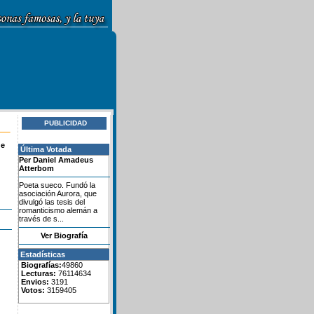
PUBLICIDAD
de
Última Votada
Per Daniel Amadeus
Atterbom
Poeta sueco. Fundó la
asociación Aurora, que
divulgó las tesis del
romanticismo alemán a
través de s...
Ver Biografía
Estadísticas
Biografías:
49860
Lecturas:
76114634
Envios:
3191
Votos:
3159405