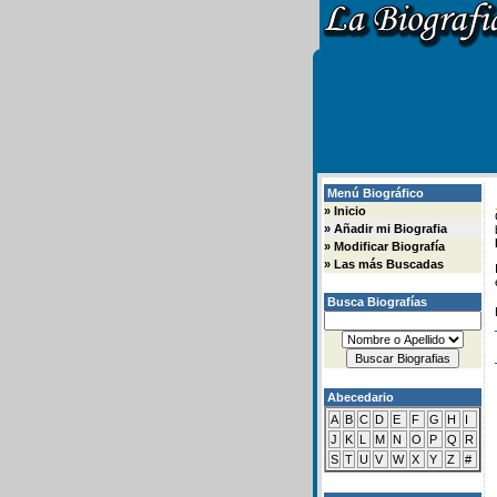
Menú Biográfico
»
Inicio
»
Añadir mi Biografia
»
Modificar Biografía
»
Las más Buscadas
Busca Biografías
Abecedario
A
B
C
D
E
F
G
H
I
J
K
L
M
N
O
P
Q
R
S
T
U
V
W
X
Y
Z
#