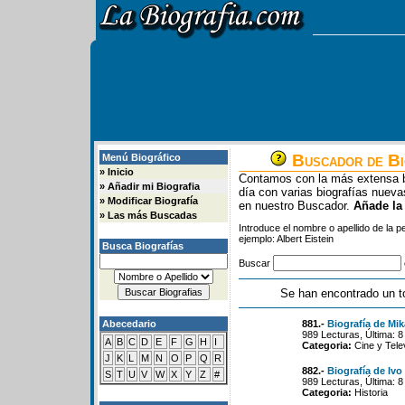
Buscador de Bi
Menú Biográfico
»
Inicio
Contamos con la más extensa b
»
Añadir mi Biografia
día con varias biografías nue
»
Modificar Biografía
en nuestro Buscador.
Añade la
»
Las más Buscadas
Introduce el nombre o apellido de la 
ejemplo: Albert Eistein
Busca Biografías
Buscar
Se han encontrado un t
Abecedario
881.-
Biografía de Mi
989 Lecturas, Última: 
A
B
C
D
E
F
G
H
I
Categoria:
Cine y Tele
J
K
L
M
N
O
P
Q
R
882.-
Biografía de Ivo
S
T
U
V
W
X
Y
Z
#
989 Lecturas, Última: 
Categoria:
Historia