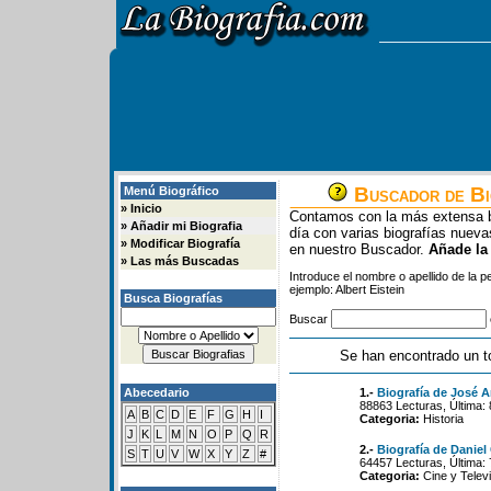
Buscador de Bi
Menú Biográfico
»
Inicio
Contamos con la más extensa b
»
Añadir mi Biografia
día con varias biografías nue
»
Modificar Biografía
en nuestro Buscador.
Añade la
»
Las más Buscadas
Introduce el nombre o apellido de la 
ejemplo: Albert Eistein
Busca Biografías
Buscar
Se han encontrado un t
Abecedario
1.-
Biografía de José 
88863 Lecturas, Última: 
A
B
C
D
E
F
G
H
I
Categoria:
Historia
J
K
L
M
N
O
P
Q
R
2.-
Biografía de Daniel
S
T
U
V
W
X
Y
Z
#
64457 Lecturas, Última:
Categoria:
Cine y Televi