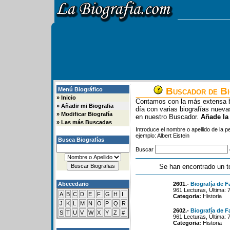
Buscador de Bi
Menú Biográfico
»
Inicio
Contamos con la más extensa b
»
Añadir mi Biografia
día con varias biografías nue
»
Modificar Biografía
en nuestro Buscador.
Añade la
»
Las más Buscadas
Introduce el nombre o apellido de la 
ejemplo: Albert Eistein
Busca Biografías
Buscar
Se han encontrado un t
Abecedario
2601.-
Biografía de F
961 Lecturas, Última: 
A
B
C
D
E
F
G
H
I
Categoria:
Historia
J
K
L
M
N
O
P
Q
R
2602.-
Biografía de F
S
T
U
V
W
X
Y
Z
#
961 Lecturas, Última: 
Categoria:
Historia