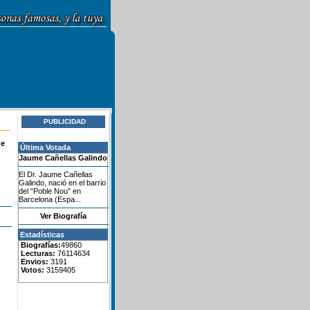
PUBLICIDAD
de
Última Votada
Jaume Cañellas Galindo
El Dr. Jaume Cañellas
Galindo, nació en el barrio
del “Poble Nou” en
Barcelona (Espa...
Ver Biografía
Estadísticas
Biografías:
49860
Lecturas:
76114634
Envios:
3191
Votos:
3159405