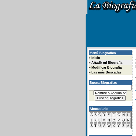
Menú Biográfico
»
Inicio
»
Añadir mi Biografia
»
Modificar Biografía
»
Las más Buscadas
Busca Biografías
Abecedario
A
B
C
D
E
F
G
H
I
J
K
L
M
N
O
P
Q
R
S
T
U
V
W
X
Y
Z
#