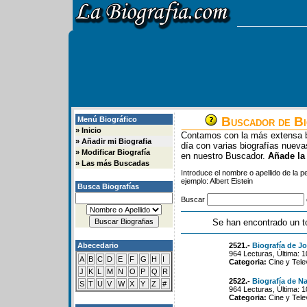
Buscador de Bi
Menú Biográfico
»
Inicio
Contamos con la más extensa b
»
Añadir mi Biografia
día con varias biografías nue
»
Modificar Biografía
en nuestro Buscador.
Añade la
»
Las más Buscadas
Introduce el nombre o apellido de la 
ejemplo: Albert Eistein
Busca Biografías
Buscar
Se han encontrado un t
Abecedario
2521.-
Biografía de J
964 Lecturas, Última: 
A
B
C
D
E
F
G
H
I
Categoria:
Cine y Tele
J
K
L
M
N
O
P
Q
R
2522.-
Biografía de N
S
T
U
V
W
X
Y
Z
#
964 Lecturas, Última: 
Categoria:
Cine y Tele