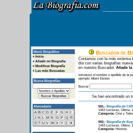
Buscador de Bi
Menú Biográfico
»
Inicio
Contamos con la más extensa b
»
Añadir mi Biografia
día con varias biografías nue
»
Modificar Biografía
en nuestro Buscador.
Añade la
»
Las más Buscadas
Introduce el nombre o apellido de la 
ejemplo: Albert Eistein
Busca Biografías
Buscar
Se han encontrado un t
Abecedario
591.-
Biografía de Cli
1463 Lecturas, Última: 
A
B
C
D
E
F
G
H
I
Categoria:
Cine y Telev
J
K
L
M
N
O
P
Q
R
592.-
Biografía de Eu
S
T
U
V
W
X
Y
Z
#
1463 Lecturas, Última: 
Categoria:
Historia