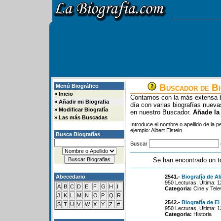
Buscador de Bi
Menú Biográfico
»
Inicio
Contamos con la más extensa b
»
Añadir mi Biografia
día con varias biografías nue
»
Modificar Biografía
en nuestro Buscador.
Añade la
»
Las más Buscadas
Introduce el nombre o apellido de la 
ejemplo: Albert Eistein
Busca Biografías
Buscar
Se han encontrado un t
Abecedario
2541.-
Biografía de Ali
950 Lecturas, Última: 
A
B
C
D
E
F
G
H
I
Categoria:
Cine y Tele
J
K
L
M
N
O
P
Q
R
2542.-
Biografía de E
S
T
U
V
W
X
Y
Z
#
950 Lecturas, Última: 
Categoria:
Historia