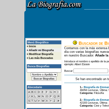
Buscador de Bi
Menú Biográfico
»
Inicio
Contamos con la más extensa b
»
Añadir mi Biografia
día con varias biografías nue
»
Modificar Biografía
en nuestro Buscador.
Añade la
»
Las más Buscadas
Introduce el nombre o apellido de la 
ejemplo: Albert Eistein
Busca Biografías
Buscar
Se han encontrado un t
Abecedario
1.-
Biografía de Emma
46056 Lecturas, Última:
A
B
C
D
E
F
G
H
I
Categoria:
Filosofía
J
K
L
M
N
O
P
Q
R
2.-
Biografía de Emman
S
T
U
V
W
X
Y
Z
#
42183 Lecturas, Última:
Categoria:
Cine y Televi