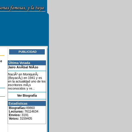
PUBLICIDAD
de
Última Votada
Jairo AnÃ­bal NiÃ±o
NaciÃ³ en MoniquirÃ¡
(BoyacÃ¡) en 1941 y es
en la actualidad uno de los
escritores mÃ¡s
reconocidos y re...
Ver Biografía
Estadísticas
Biografías:
49860
Lecturas:
76114634
Envios:
3191
Votos:
3159405