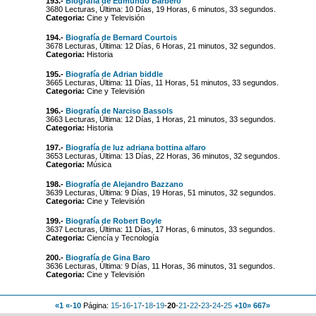
193.-
Biografía de Edmundo Barbero
3680 Lecturas, Última: 10 Días, 19 Horas, 6 minutos, 33 segundos.
Categoria:
Cine y Televisión
194.-
Biografía de Bernard Courtois
3678 Lecturas, Última: 12 Días, 6 Horas, 21 minutos, 32 segundos.
Categoria:
Historia
195.-
Biografía de Adrian biddle
3665 Lecturas, Última: 11 Días, 11 Horas, 51 minutos, 33 segundos.
Categoria:
Cine y Televisión
196.-
Biografía de Narciso Bassols
3663 Lecturas, Última: 12 Días, 1 Horas, 21 minutos, 33 segundos.
Categoria:
Historia
197.-
Biografía de luz adriana bottina alfaro
3653 Lecturas, Última: 13 Días, 22 Horas, 36 minutos, 32 segundos.
Categoria:
Música
198.-
Biografía de Alejandro Bazzano
3639 Lecturas, Última: 9 Días, 19 Horas, 51 minutos, 32 segundos.
Categoria:
Cine y Televisión
199.-
Biografía de Robert Boyle
3637 Lecturas, Última: 11 Días, 17 Horas, 6 minutos, 33 segundos.
Categoria:
Ciencía y Tecnología
200.-
Biografía de Gina Baro
3636 Lecturas, Última: 9 Días, 11 Horas, 36 minutos, 31 segundos.
Categoria:
Cine y Televisión
«1
«-10
Página:
15
-
16
-
17
-
18
-
19
-
20
-
21
-
22
-
23
-
24
-
25
+10»
667»