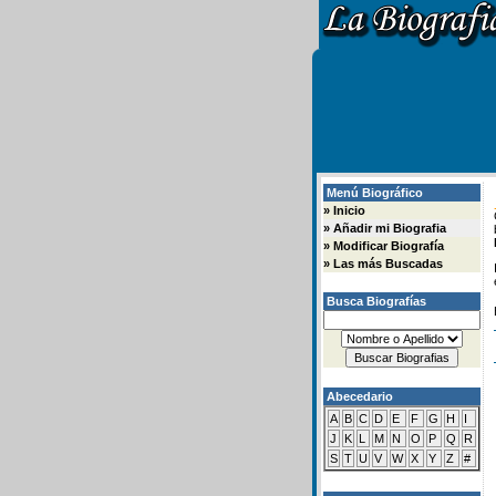
Menú Biográfico
»
Inicio
»
Añadir mi Biografia
»
Modificar Biografía
»
Las más Buscadas
Busca Biografías
Abecedario
A
B
C
D
E
F
G
H
I
J
K
L
M
N
O
P
Q
R
S
T
U
V
W
X
Y
Z
#