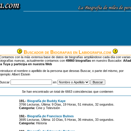
Buscador de Biografias en Labiografia.com
Contamos con la más extensa base de datos de biografías ampliándose cada día con varias
biografías nuevas, actualmente contamos con
49860 biografías
en nuestro Buscador.
Aña
la Tuya y participa en nuestra Web
Introduce el nombre o apellido de la persona que deseas Buscar, o parte del mismo, por
ejemplo: Albert Eistein
Buscar
en
Se han encontrado un total de 6663 coincidencias que contienen
191.-
Biografía de Buddy Kaye
3766 Lecturas, Última: 9 Días, 19 Horas, 51 minutos, 32 segundos.
Categoria:
Cine y Televisión
192.-
Biografía de Francisco Bulnes
3695 Lecturas, Última: 10 Días, 5 Horas, 36 minutos, 33 segundos.
Categoria:
Historia