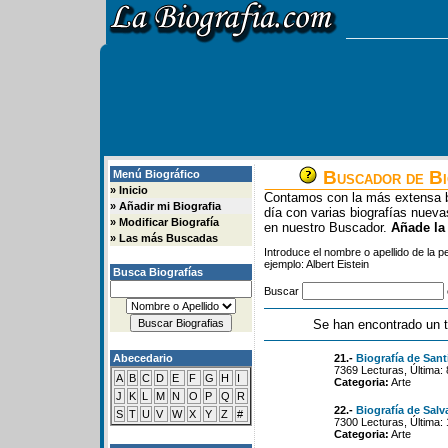
Buscador de Bi
Menú Biográfico
»
Inicio
Contamos con la más extensa b
»
Añadir mi Biografia
día con varias biografías nue
»
Modificar Biografía
en nuestro Buscador.
Añade la
»
Las más Buscadas
Introduce el nombre o apellido de la 
ejemplo: Albert Eistein
Busca Biografías
Buscar
Se han encontrado un t
Abecedario
21.-
Biografía de San
7369 Lecturas, Última:
A
B
C
D
E
F
G
H
I
Categoria:
Arte
J
K
L
M
N
O
P
Q
R
22.-
Biografía de Salv
S
T
U
V
W
X
Y
Z
#
7300 Lecturas, Última:
Categoria:
Arte