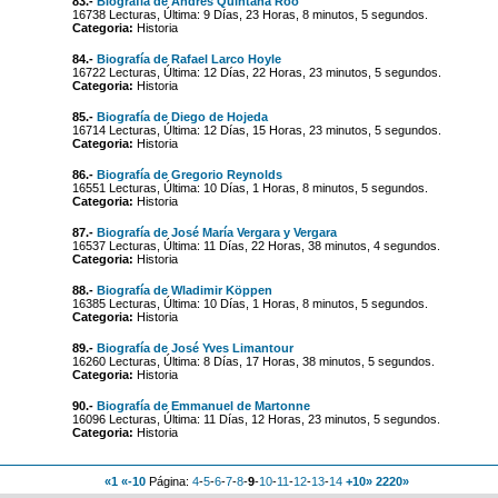
83.-
Biografía de Andrés Quintana Roo
16738 Lecturas, Última: 9 Días, 23 Horas, 8 minutos, 5 segundos.
Categoria:
Historia
84.-
Biografía de Rafael Larco Hoyle
16722 Lecturas, Última: 12 Días, 22 Horas, 23 minutos, 5 segundos.
Categoria:
Historia
85.-
Biografía de Diego de Hojeda
16714 Lecturas, Última: 12 Días, 15 Horas, 23 minutos, 5 segundos.
Categoria:
Historia
86.-
Biografía de Gregorio Reynolds
16551 Lecturas, Última: 10 Días, 1 Horas, 8 minutos, 5 segundos.
Categoria:
Historia
87.-
Biografía de José María Vergara y Vergara
16537 Lecturas, Última: 11 Días, 22 Horas, 38 minutos, 4 segundos.
Categoria:
Historia
88.-
Biografía de Wladimir Köppen
16385 Lecturas, Última: 10 Días, 1 Horas, 8 minutos, 5 segundos.
Categoria:
Historia
89.-
Biografía de José Yves Limantour
16260 Lecturas, Última: 8 Días, 17 Horas, 38 minutos, 5 segundos.
Categoria:
Historia
90.-
Biografía de Emmanuel de Martonne
16096 Lecturas, Última: 11 Días, 12 Horas, 23 minutos, 5 segundos.
Categoria:
Historia
«1
«-10
Página:
4
-
5
-
6
-
7
-
8
-
9
-
10
-
11
-
12
-
13
-
14
+10»
2220»