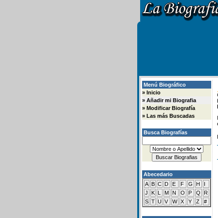
Menú Biográfico
»
Inicio
»
Añadir mi Biografia
»
Modificar Biografía
»
Las más Buscadas
Busca Biografías
Abecedario
A
B
C
D
E
F
G
H
I
J
K
L
M
N
O
P
Q
R
S
T
U
V
W
X
Y
Z
#