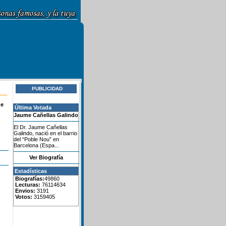
PUBLICIDAD
de
Última Votada
Jaume Cañellas Galindo
El Dr. Jaume Cañellas
Galindo, nació en el barrio
del “Poble Nou” en
Barcelona (Espa...
Ver Biografía
Estadísticas
Biografías:
49860
Lecturas:
76114634
Envios:
3191
Votos:
3159405