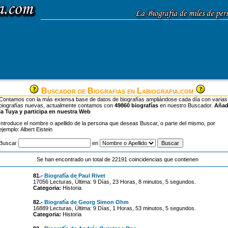
Buscador de Biografias en Labiografia.com
Contamos con la más extensa base de datos de biografías ampliándose cada día con varias
biografías nuevas, actualmente contamos con
49860 biografías
en nuestro Buscador.
Aña
la Tuya y participa en nuestra Web
Introduce el nombre o apellido de la persona que deseas Buscar, o parte del mismo, por
ejemplo: Albert Eistein
Buscar
en
Se han encontrado un total de 22191 coincidencias que contienen
81.-
Biografía de Paul Rivet
17056 Lecturas, Última: 9 Días, 23 Horas, 8 minutos, 5 segundos.
Categoria:
Historia
82.-
Biografía de Georg Simon Ohm
16889 Lecturas, Última: 9 Días, 1 Horas, 53 minutos, 5 segundos.
Categoria:
Historia