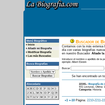
Buscador de Bi
Menú Biográfico
»
Inicio
Contamos con la más extensa b
»
Añadir mi Biografia
día con varias biografías nue
»
Modificar Biografía
en nuestro Buscador.
Añade la
»
Las más Buscadas
Introduce el nombre o apellido de la 
ejemplo: Albert Eistein
Busca Biografías
Buscar
Se han encontrado un to
Abecedario
22191.-
Biografía de
931 Lecturas, Última: 
A
B
C
D
E
F
G
H
I
Categoria:
Historia
J
K
L
M
N
O
P
Q
R
S
T
U
V
W
X
Y
Z
#
«1
«-10
Página:
2210
-
2211
-
22