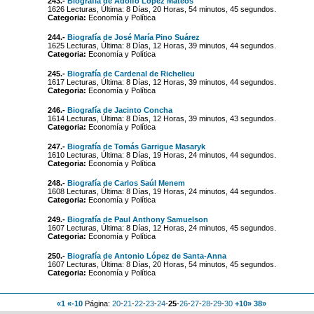
243.-
Biografía de Adolfo López Mateos
1626 Lecturas, Última: 8 Días, 20 Horas, 54 minutos, 45 segundos.
Categoria:
Economía y Política
244.-
Biografía de José María Pino Suárez
1625 Lecturas, Última: 8 Días, 12 Horas, 39 minutos, 44 segundos.
Categoria:
Economía y Política
245.-
Biografía de Cardenal de Richelieu
1617 Lecturas, Última: 8 Días, 12 Horas, 39 minutos, 44 segundos.
Categoria:
Economía y Política
246.-
Biografía de Jacinto Concha
1614 Lecturas, Última: 8 Días, 12 Horas, 39 minutos, 43 segundos.
Categoria:
Economía y Política
247.-
Biografía de Tomás Garrigue Masaryk
1610 Lecturas, Última: 8 Días, 19 Horas, 24 minutos, 44 segundos.
Categoria:
Economía y Política
248.-
Biografía de Carlos Saúl Menem
1608 Lecturas, Última: 8 Días, 19 Horas, 24 minutos, 44 segundos.
Categoria:
Economía y Política
249.-
Biografía de Paul Anthony Samuelson
1607 Lecturas, Última: 8 Días, 12 Horas, 24 minutos, 45 segundos.
Categoria:
Economía y Política
250.-
Biografía de Antonio López de Santa-Anna
1607 Lecturas, Última: 8 Días, 20 Horas, 54 minutos, 45 segundos.
Categoria:
Economía y Política
«1
«-10
Página:
20
-
21
-
22
-
23
-
24
-
25
-
26
-
27
-
28
-
29
-
30
+10»
38»