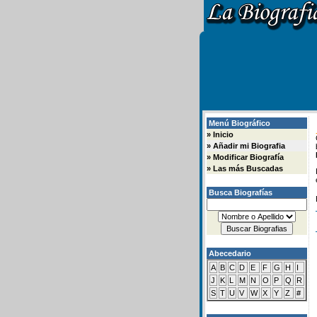
Menú Biográfico
»
Inicio
»
Añadir mi Biografia
»
Modificar Biografía
»
Las más Buscadas
Busca Biografías
Abecedario
A
B
C
D
E
F
G
H
I
J
K
L
M
N
O
P
Q
R
S
T
U
V
W
X
Y
Z
#