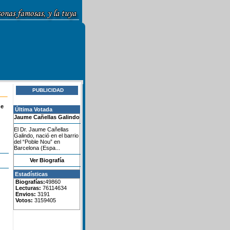
PUBLICIDAD
de
Última Votada
Jaume Cañellas Galindo
El Dr. Jaume Cañellas
Galindo, nació en el barrio
del “Poble Nou” en
Barcelona (Espa...
Ver Biografía
Estadísticas
Biografías:
49860
Lecturas:
76114634
Envios:
3191
Votos:
3159405