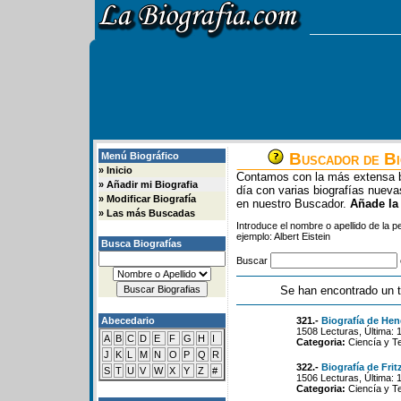
Buscador de Bi
Menú Biográfico
»
Inicio
Contamos con la más extensa b
»
Añadir mi Biografia
día con varias biografías nue
»
Modificar Biografía
en nuestro Buscador.
Añade la
»
Las más Buscadas
Introduce el nombre o apellido de la 
ejemplo: Albert Eistein
Busca Biografías
Buscar
Se han encontrado un t
Abecedario
321.-
Biografía de Hen
1508 Lecturas, Última: 
A
B
C
D
E
F
G
H
I
Categoria:
Ciencía y T
J
K
L
M
N
O
P
Q
R
322.-
Biografía de Frit
S
T
U
V
W
X
Y
Z
#
1506 Lecturas, Última: 
Categoria:
Ciencía y T