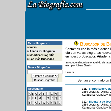
Buscador de Bi
Menú Biográfico
»
Inicio
Contamos con la más extensa b
»
Añadir mi Biografia
día con varias biografías nue
»
Modificar Biografía
en nuestro Buscador.
Añade la
»
Las más Buscadas
Introduce el nombre o apellido de la 
ejemplo: Albert Eistein
Busca Biografías
Buscar
Se han encontrado un t
Abecedario
311.-
Biografía de Ge
1559 Lecturas, Última: 
A
B
C
D
E
F
G
H
I
Categoria:
Ciencía y T
J
K
L
M
N
O
P
Q
R
312.-
Biografía de Jos
S
T
U
V
W
X
Y
Z
#
1559 Lecturas, Última: 
Categoria:
Ciencía y T