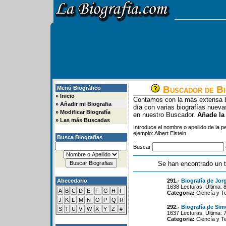
Buscador de Bi
Menú Biográfico
»
Inicio
Contamos con la más extensa b
»
Añadir mi Biografia
día con varias biografías nue
»
Modificar Biografía
en nuestro Buscador.
Añade la
»
Las más Buscadas
Introduce el nombre o apellido de la 
ejemplo: Albert Eistein
Busca Biografías
Buscar
Se han encontrado un t
Abecedario
291.-
Biografía de Jor
1638 Lecturas, Última: 
A
B
C
D
E
F
G
H
I
Categoria:
Ciencía y T
J
K
L
M
N
O
P
Q
R
292.-
Biografía de Si
S
T
U
V
W
X
Y
Z
#
1637 Lecturas, Última: 
Categoria:
Ciencía y T