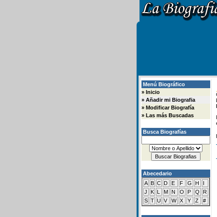
Menú Biográfico
»
Inicio
»
Añadir mi Biografia
»
Modificar Biografía
»
Las más Buscadas
Busca Biografías
Abecedario
A
B
C
D
E
F
G
H
I
J
K
L
M
N
O
P
Q
R
S
T
U
V
W
X
Y
Z
#