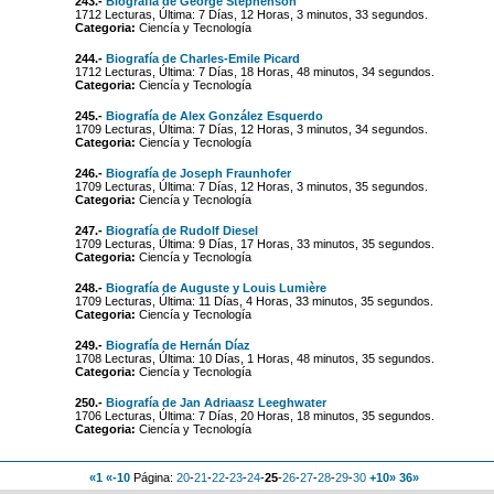
243.-
Biografía de George Stephenson
1712 Lecturas, Última: 7 Días, 12 Horas, 3 minutos, 33 segundos.
Categoria:
Ciencía y Tecnología
244.-
Biografía de Charles-Emile Picard
1712 Lecturas, Última: 7 Días, 18 Horas, 48 minutos, 34 segundos.
Categoria:
Ciencía y Tecnología
245.-
Biografía de Alex González Esquerdo
1709 Lecturas, Última: 7 Días, 12 Horas, 3 minutos, 34 segundos.
Categoria:
Ciencía y Tecnología
246.-
Biografía de Joseph Fraunhofer
1709 Lecturas, Última: 7 Días, 12 Horas, 3 minutos, 35 segundos.
Categoria:
Ciencía y Tecnología
247.-
Biografía de Rudolf Diesel
1709 Lecturas, Última: 9 Días, 17 Horas, 33 minutos, 35 segundos.
Categoria:
Ciencía y Tecnología
248.-
Biografía de Auguste y Louis Lumière
1709 Lecturas, Última: 11 Días, 4 Horas, 33 minutos, 35 segundos.
Categoria:
Ciencía y Tecnología
249.-
Biografía de Hernán Díaz
1708 Lecturas, Última: 10 Días, 1 Horas, 48 minutos, 35 segundos.
Categoria:
Ciencía y Tecnología
250.-
Biografía de Jan Adriaasz Leeghwater
1706 Lecturas, Última: 7 Días, 20 Horas, 18 minutos, 35 segundos.
Categoria:
Ciencía y Tecnología
«1
«-10
Página:
20
-
21
-
22
-
23
-
24
-
25
-
26
-
27
-
28
-
29
-
30
+10»
36»