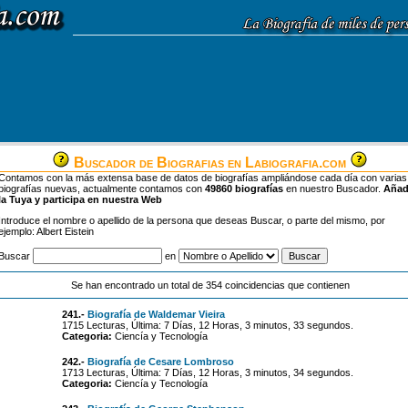
Buscador de Biografias en Labiografia.com
Contamos con la más extensa base de datos de biografías ampliándose cada día con varias
biografías nuevas, actualmente contamos con
49860 biografías
en nuestro Buscador.
Aña
la Tuya y participa en nuestra Web
Introduce el nombre o apellido de la persona que deseas Buscar, o parte del mismo, por
ejemplo: Albert Eistein
Buscar
en
Se han encontrado un total de 354 coincidencias que contienen
241.-
Biografía de Waldemar Vieira
1715 Lecturas, Última: 7 Días, 12 Horas, 3 minutos, 33 segundos.
Categoria:
Ciencía y Tecnología
242.-
Biografía de Cesare Lombroso
1713 Lecturas, Última: 7 Días, 12 Horas, 3 minutos, 34 segundos.
Categoria:
Ciencía y Tecnología