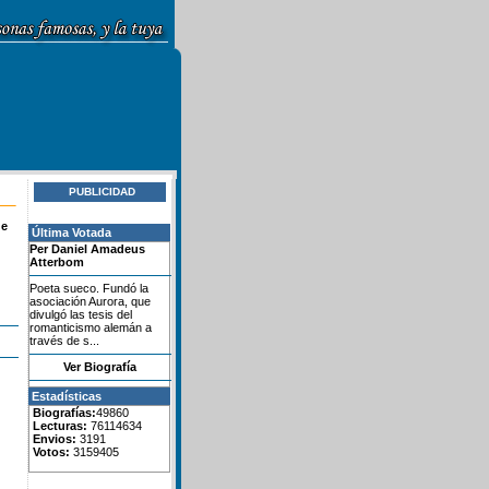
PUBLICIDAD
de
Última Votada
Per Daniel Amadeus
Atterbom
Poeta sueco. Fundó la
asociación Aurora, que
divulgó las tesis del
romanticismo alemán a
través de s...
Ver Biografía
Estadísticas
Biografías:
49860
Lecturas:
76114634
Envios:
3191
Votos:
3159405