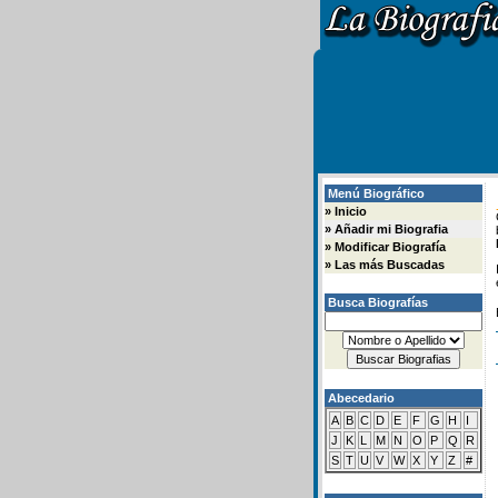
Menú Biográfico
»
Inicio
»
Añadir mi Biografia
»
Modificar Biografía
»
Las más Buscadas
Busca Biografías
Abecedario
A
B
C
D
E
F
G
H
I
J
K
L
M
N
O
P
Q
R
S
T
U
V
W
X
Y
Z
#