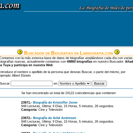
Buscador de Biografias en Labiografia.com
Contamos con la más extensa base de datos de biografías ampliándose cada día con varias
biografías nuevas, actualmente contamos con
49860 biografías
en nuestro Buscador.
Aña
la Tuya y participa en nuestra Web
Introduce el nombre o apellido de la persona que deseas Buscar, o parte del mismo, por
ejemplo: Albert Eistein
Buscar
en
Se han encontrado un total de 24122 coincidencias que contienen
23971.-
Biografía de Kristoffer Joner
948 Lecturas, Última: 9 Días, 15 Horas, 5 minutos, 26 segundos.
Categoria:
Cine y Televisión
23972.-
Biografía de Arild Andresen
948 Lecturas, Última: 9 Días, 15 Horas, 5 minutos, 26 segundos.
Categoria:
Cine y Televisión