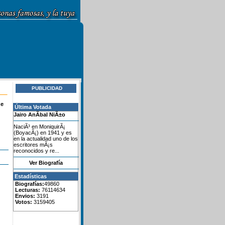
PUBLICIDAD
de
Última Votada
Jairo AnÃ­bal NiÃ±o
NaciÃ³ en MoniquirÃ¡
(BoyacÃ¡) en 1941 y es
en la actualidad uno de los
escritores mÃ¡s
reconocidos y re...
Ver Biografía
Estadísticas
Biografías:
49860
Lecturas:
76114634
Envios:
3191
Votos:
3159405