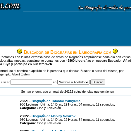
Buscador de Biografias en Labiografia.com
Contamos con la más extensa base de datos de biografías ampliándose cada día con varias
biografías nuevas, actualmente contamos con
49860 biografías
en nuestro Buscador.
Aña
la Tuya y participa en nuestra Web
Introduce el nombre o apellido de la persona que deseas Buscar, o parte del mismo, por
ejemplo: Albert Eistein
Buscar
en
Se han encontrado un total de 24122 coincidencias que contienen
23821.-
Biografía de Tomomi Maruyama
950 Lecturas, Última: 14 Días, 22 Horas, 54 minutos, 11 segundos.
Categoria:
Cine y Televisión
23822.-
Biografía de Matvey Novikov
950 Lecturas, Última: 14 Días, 22 Horas, 54 minutos, 11 segundos.
Categoria:
Cine y Televisión