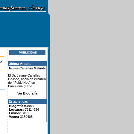
PUBLICIDAD
de
Última Votada
Jaume Cañellas Galindo
El Dr. Jaume Cañellas
Galindo, nació en el barrio
del “Poble Nou” en
Barcelona (Espa...
Ver Biografía
Estadísticas
Biografías:
49860
Lecturas:
76114634
Envios:
3191
Votos:
3159405