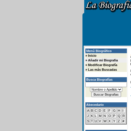
Menú Biográfico
»
Inicio
»
Añadir mi Biografia
»
Modificar Biografía
»
Las más Buscadas
Busca Biografías
Abecedario
A
B
C
D
E
F
G
H
I
J
K
L
M
N
O
P
Q
R
S
T
U
V
W
X
Y
Z
#