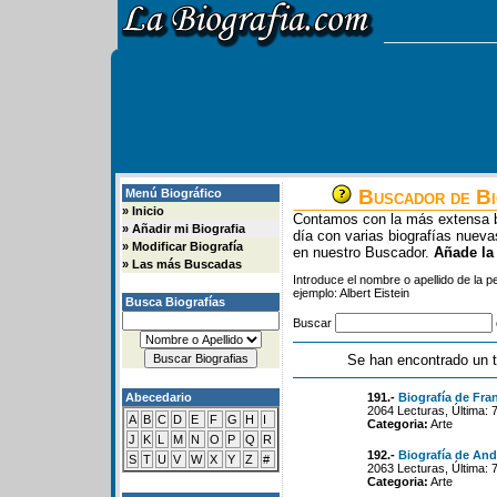
Buscador de Bi
Menú Biográfico
»
Inicio
Contamos con la más extensa b
»
Añadir mi Biografia
día con varias biografías nue
»
Modificar Biografía
en nuestro Buscador.
Añade la
»
Las más Buscadas
Introduce el nombre o apellido de la 
ejemplo: Albert Eistein
Busca Biografías
Buscar
Se han encontrado un t
Abecedario
191.-
Biografía de Fran
2064 Lecturas, Última: 
A
B
C
D
E
F
G
H
I
Categoria:
Arte
J
K
L
M
N
O
P
Q
R
192.-
Biografía de And
S
T
U
V
W
X
Y
Z
#
2063 Lecturas, Última: 
Categoria:
Arte